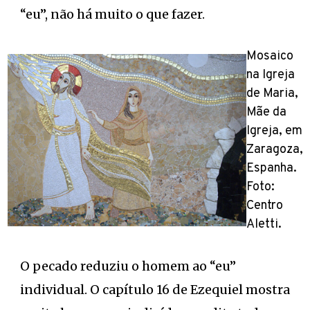
“eu”, não há muito o que fazer.
Mosaico
na Igreja
de Maria,
Mãe da
Igreja, em
Zaragoza,
Espanha.
Foto:
Centro
Aletti.
O pecado reduziu o homem ao “eu”
individual. O capítulo 16 de Ezequiel mostra