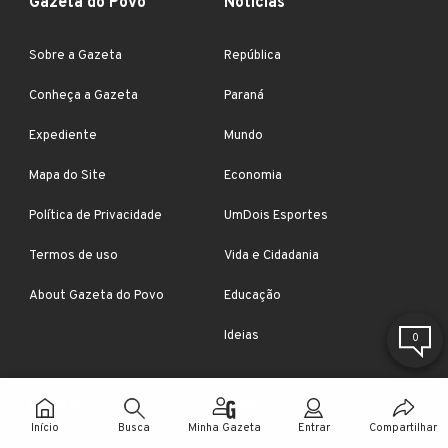
Gazeta do Povo
Notícias
Sobre a Gazeta
República
Conheça a Gazeta
Paraná
Expediente
Mundo
Mapa do Site
Economia
Política de Privacidade
UmDois Esportes
Termos de uso
Vida e Cidadania
About Gazeta do Povo
Educação
Ideias
0
Opinião
Mais
Início
Busca
Minha Gazeta
Entrar
Compartilhar