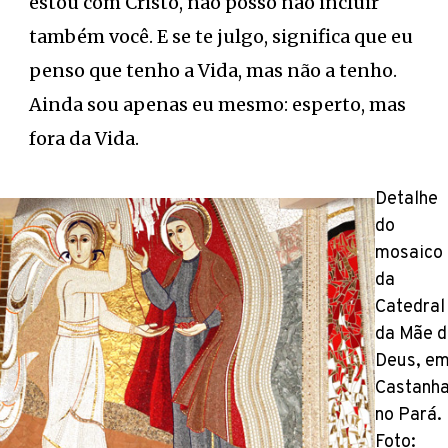
estou com Cristo, não posso não incluir
também você. E se te julgo, significa que eu
penso que tenho a Vida, mas não a tenho.
Ainda sou apenas eu mesmo: esperto, mas
fora da Vida.
Detalhe
do
mosaico
da
Catedral
da Mãe d
Deus, e
Castanha
no Pará.
Foto: