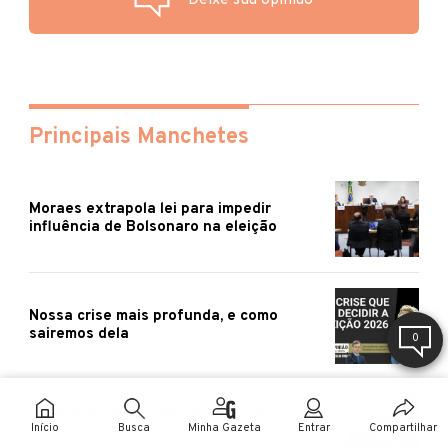
Deixe sua opinião
Principais Manchetes
Moraes extrapola lei para impedir
influência de Bolsonaro na eleição
Nossa crise mais profunda, e como
sairemos dela
0
PF intima Jaques Wagner para depor
Início
Busca
Minha Gazeta
Entrar
Compartilhar
sobre suposta ligação com Banco