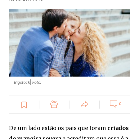
Bigstock
| Foto:
0
De um lado estão os pais que foram
criados
de maneira
severa
e acreditam que essa é a