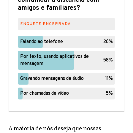
comunicar a distância com
amigos e familiares?
ENQUETE ENCERRADA
Falando ao telefone
Falando ao telefone
26%
26%
Por texto, usando aplicativos de
Por texto, usando aplicativos de
58%
58%
mensagem
mensagem
Gravando mensagens de áudio
Gravando mensagens de áudio
11%
11%
Por chamadas de vídeo
Por chamadas de vídeo
5%
5%
A maioria de nós deseja que nossas