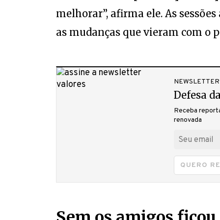
melhorar”, afirma ele. As sessões
as mudanças que vieram com o p
NEWSLETTER
Defesa da
Receba reporta
renovada
QUERO R
Sem os amigos ficou d