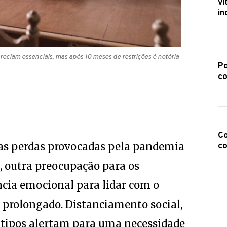
ví
in
eciam essenciais, mas após 10 meses de restrições é notória
Po
co
Co
as perdas provocadas pela pandemia
co
, outra preocupação para os
ência emocional para lidar com o
 prolongado. Distanciamento social,
s tipos alertam para uma necessidade