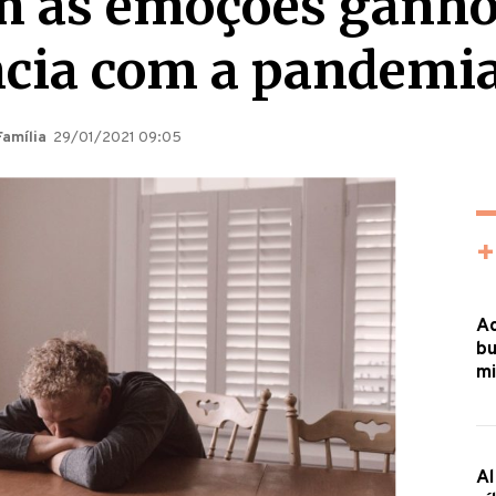
om as emoções ganh
cia com a pandemi
Família
29/01/2021 09:05
+
Ac
bu
mi
Al