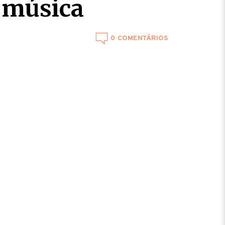
 música
0