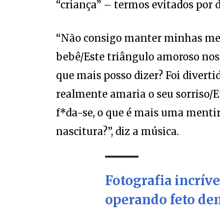
“criança” – termos evitados por d
“Não consigo manter minhas men
bebê/Este triângulo amoroso nos
que mais posso dizer? Foi diver
realmente amaria o seu sorriso/
f*da-se, o que é mais uma menti
nascitura?”, diz a música.
Fotografia incrív
operando feto den