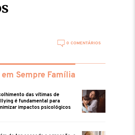
os
0
 em Sempre Família
olhimento das vítimas de
llying é fundamental para
nimizar impactos psicológicos
ém de ter cessada a agressão, a