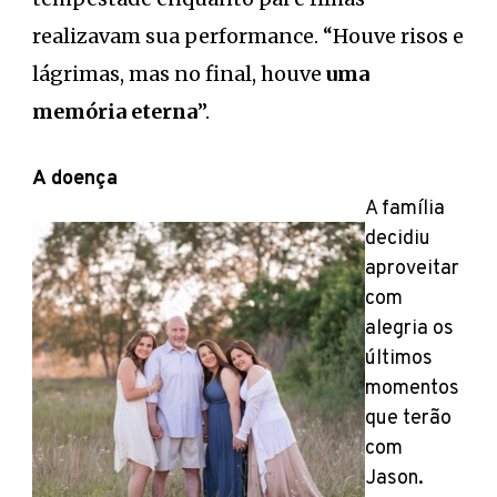
realizavam sua performance. “Houve risos e
lágrimas, mas no final, houve
uma
memória eterna
”.
A doença
A família
decidiu
aproveitar
com
alegria os
últimos
momentos
que terão
com
Jason.