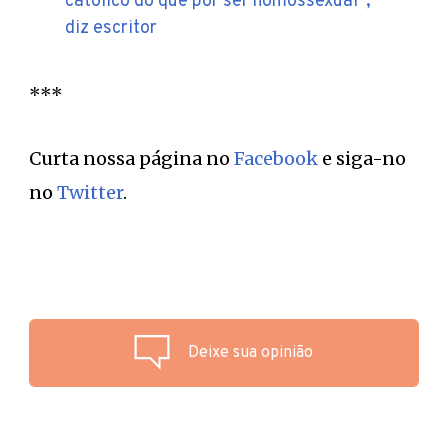
católico do que por ser homossexual”,
diz escritor
***
Curta nossa página no
Facebook
e siga-no
no
Twitter
.
Deixe sua opinião