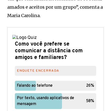
amados e aceitos por um grupo”, comenta a
Maria Carolina.
Como você prefere se
comunicar a distância com
amigos e familiares?
ENQUETE ENCERRADA
Falando ao telefone
Falando ao telefone
26%
26%
Por texto, usando aplicativos de
Por texto, usando aplicativos de
58%
58%
mensagem
mensagem