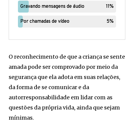
Gravando mensagens de áudio
Gravando mensagens de áudio
11%
11%
Por chamadas de vídeo
Por chamadas de vídeo
5%
5%
O reconhecimento de que a criança se sente
amada pode ser comprovado por meio da
segurança que ela adota em suas relações,
da forma de se comunicar e da
autorresponsabilidade em lidar com as
questões da própria vida, ainda que sejam
mínimas.