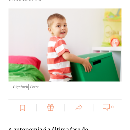
Bigstock
| Foto:
0
A autonomia é a última fase do