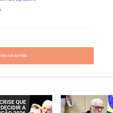
m
ixe sua opinião