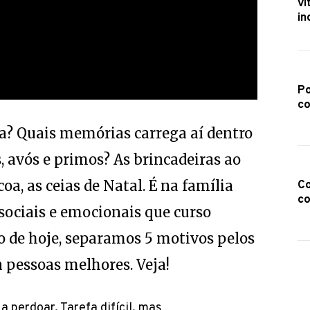
ví
in
Po
co
a? Quais memórias carrega aí dentro
s, avós e primos? As brincadeiras ao
oa, as ceias de Natal. É na família
Co
co
sociais e emocionais que curso
o de hoje, separamos 5 motivos pelos
a pessoas melhores. Veja!
a perdoar. Tarefa difícil, mas