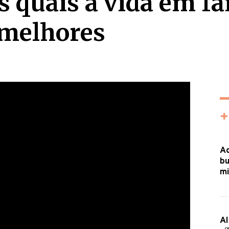
s quais a vida em fa
 melhores
+
Ac
bu
mi
Al