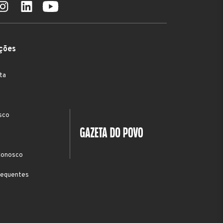
ções
ta
sco
Conosco
requentes