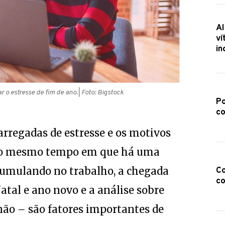
Al
ví
in
 o estresse de fim de ano.
| Foto: Bigstock
Po
co
rregadas de estresse e os motivos
 Ao mesmo tempo em que há uma
cumulando no trabalho, a chegada
Co
co
Natal e ano novo e a análise sobre
não – são fatores importantes de