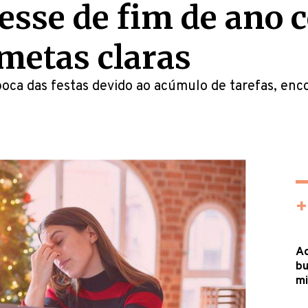
resse de fim de ano
metas claras
oca das festas devido ao acúmulo de tarefas, enco
+
Ac
bu
mi