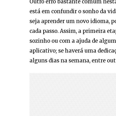
está em confundir o sonho da v
seja aprender um novo idioma, po
cada passo. Assim, a primeira etap
sozinho ou com a ajuda de algum 
aplicativo; se haverá uma dedica
alguns dias na semana, entre out
“Muitas das vezes, falta à pessoa
realizar esse sonho? Falta destri
procrastinando, deixando cada vez
importante doutrinar ao longo de