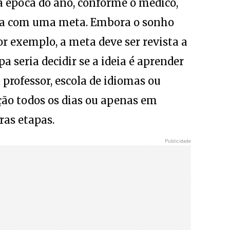
ida com uma meta. Embora o sonho
r exemplo, a meta deve ser revista a
a seria decidir se a ideia é aprender
professor, escola de idiomas ou
ção todos os dias ou apenas em
ras etapas.
 pensar: o que eu preciso fazer para
nchar mais. Ao longo do ano ela vai
 mais para o final, e esquece que é
 todo o ano”, explica Gustavo.