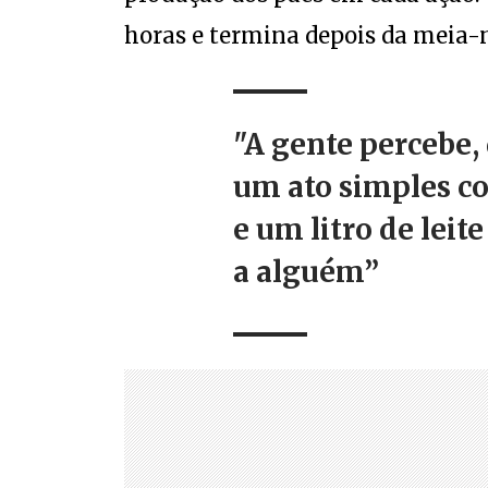
horas e termina depois da meia-no
"A gente percebe,
um ato simples c
e um litro de leit
a alguém”