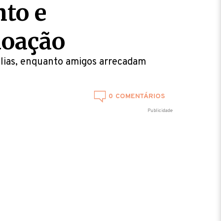
to e
doação
lias, enquanto amigos arrecadam
0