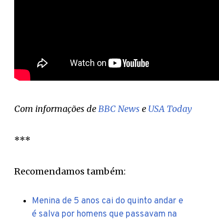
Com informações de
BBC News
e
USA Today
***
Recomendamos também:
Menina de 5 anos cai do quinto andar e
é salva por homens que passavam na