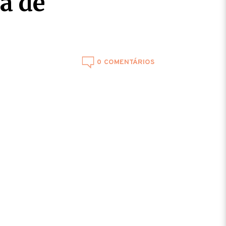
a de
0