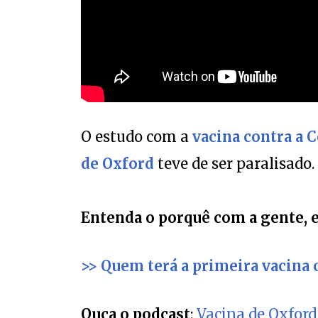
O estudo com a
vacina contra a 
de Oxford
teve de ser paralisado.
Entenda o porquê com a gente, 
>> Quem terá a primeira vacina 
Ouça o podcast
:
Vacina de Oxford