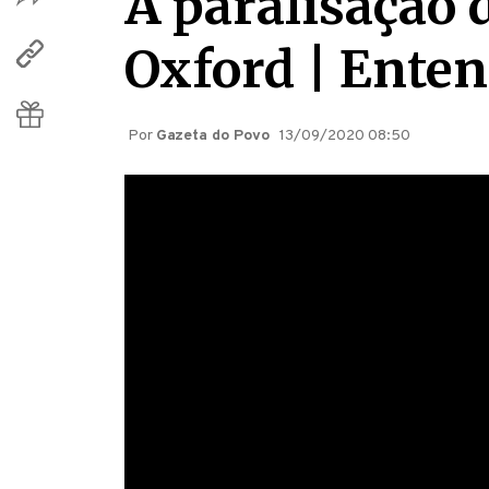
A paralisação 
Oxford | Ente
Por
Gazeta do Povo
13/09/2020 08:50