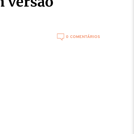
m versão
0