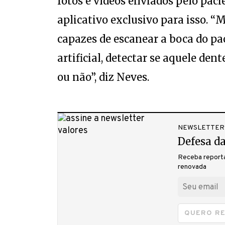
fotos e vídeos enviados pelo pac
aplicativo exclusivo para isso. 
capazes de escanear a boca do pac
artificial, detectar se aquele de
ou não”, diz Neves.
NEWSLETTER
Defesa da
Receba reporta
renovada
QUERO R