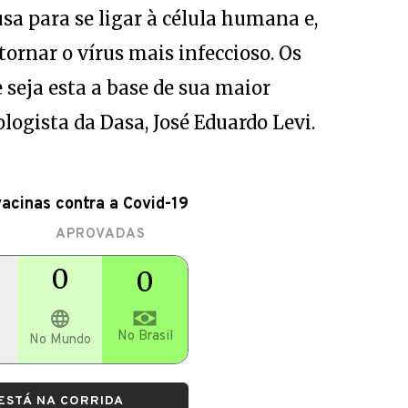
usa para se ligar à célula humana e,
ornar o vírus mais infeccioso. Os
 seja esta a base de sua maior
ologista da Dasa, José Eduardo Levi.
vacinas contra a Covid-19
APROVADAS
0
0
No Brasil
No Mundo
ESTÁ NA CORRIDA