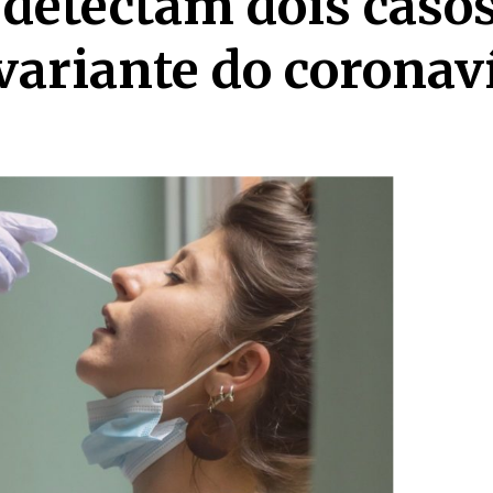
 detectam dois caso
variante do coronav