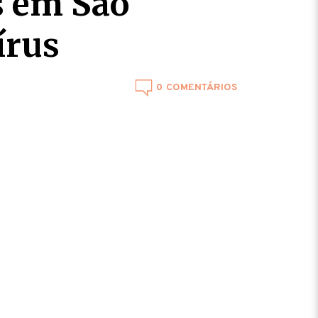
s em São
írus
0