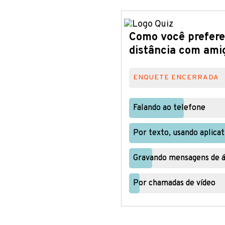
Como você prefere
distância com amig
ENQUETE ENCERRADA
Falando ao telefone
Falando ao telefone
Por texto, usando aplic
Por texto, usando aplic
Gravando mensagens de á
Gravando mensagens de á
Por chamadas de vídeo
Por chamadas de vídeo