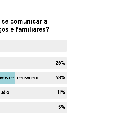
 se comunicar a
os e familiares?
26%
26%
ativos de mensagem
ativos de mensagem
58%
58%
udio
udio
11%
11%
5%
5%