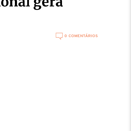
ional gera
0