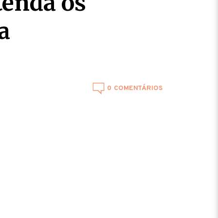
tenda os
a
0