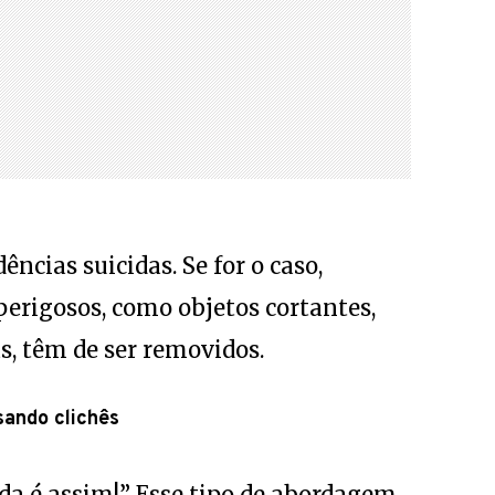
ncias suicidas. Se for o caso,
erigosos, como objetos cortantes,
, têm de ser removidos.
ando clichês
ida é assim!” Esse tipo de abordagem