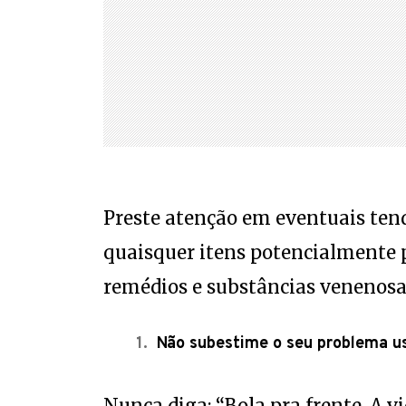
Preste atenção em eventuais tendê
quaisquer itens potencialmente p
remédios e substâncias venenosas
Não subestime o seu problema us
Nunca diga: “Bola pra frente. A v