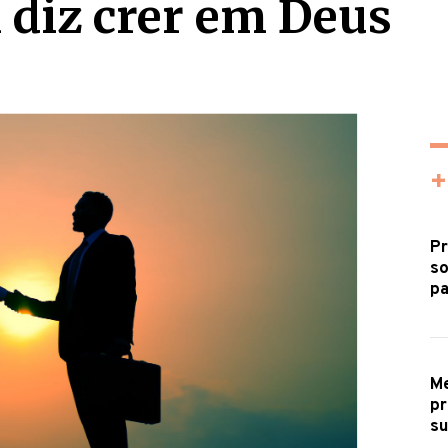
diz crer em Deus
+
Pr
so
pa
Me
pr
s