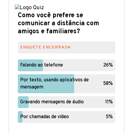
Como você prefere se
comunicar a distância com
amigos e familiares?
ENQUETE ENCERRADA
Falando ao telefone
Falando ao telefone
26%
26%
Por texto, usando aplicativos de
Por texto, usando aplicativos de
58%
58%
mensagem
mensagem
Gravando mensagens de áudio
Gravando mensagens de áudio
11%
11%
Por chamadas de vídeo
Por chamadas de vídeo
5%
5%