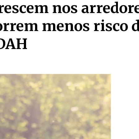
rescem nos arredor
orrem menos risco 
TDAH