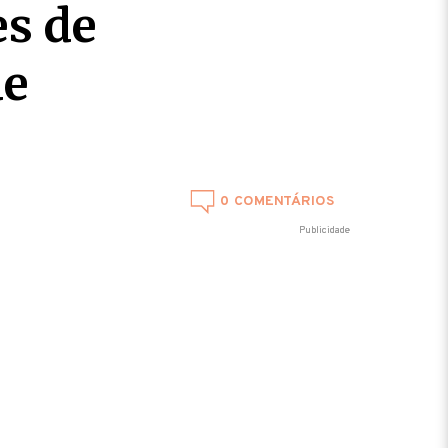
es de
de
0