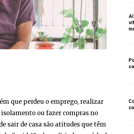
Al
ví
in
Po
co
uém que perdeu o emprego, realizar
Co
co
m isolamento ou fazer compras no
 sair de casa são atitudes que têm