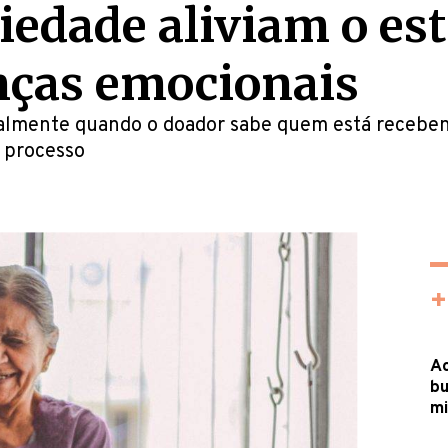
iedade aliviam o est
ças emocionais
ipalmente quando o doador sabe quem está recebe
o processo
+
Ac
bu
mi