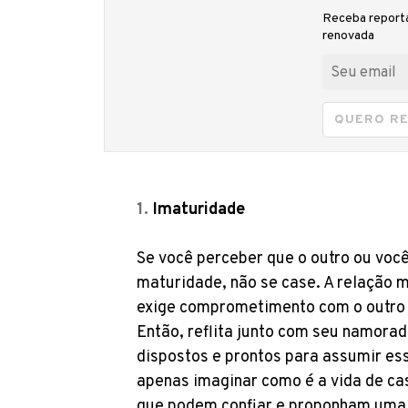
Receba reporta
renovada
QUERO R
Imaturidade
Se você perceber que o outro ou voc
maturidade, não se case. A relação 
exige comprometimento com o outro 
Então, reflita junto com seu namora
dispostos e prontos para assumir es
apenas imaginar como é a vida de c
que podem confiar e proponham uma 