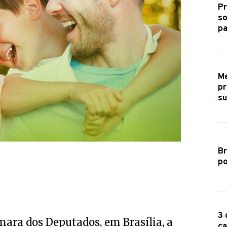
Pr
so
pa
Me
pr
s
Br
po
3 
mara dos Deputados, em Brasília, a
ca