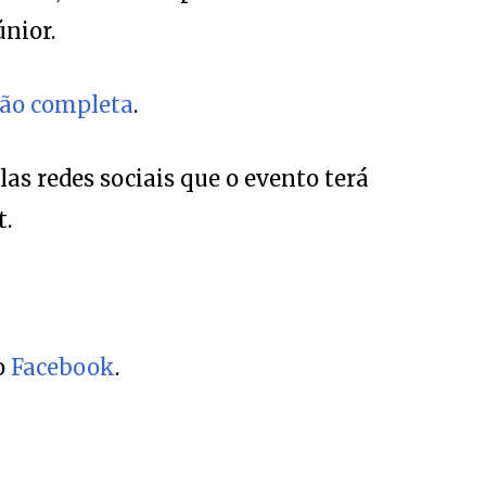
nior.
ão completa
.
s redes sociais que o evento terá
t.
o
Facebook
.
Deixe
sua