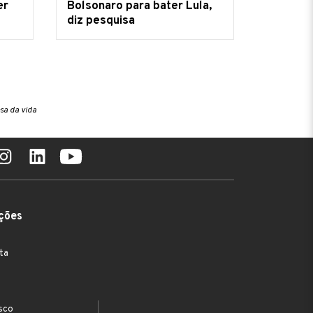
er
Bolsonaro para bater Lula,
diz pesquisa
sa da vida
ções
ta
sco