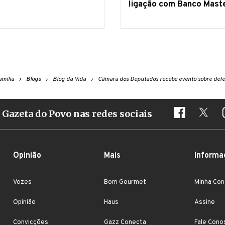
ligação com Banco Mast
mília
Blogs
Blog da Vida
Câmara dos Deputados recebe evento sobre defe
Gazeta do Povo nas redes sociais
Opinião
Mais
Informa
Vozes
Bom Gourmet
Minha Con
Opinião
Haus
Assine
Convicções
Gazz Conecta
Fale Cono