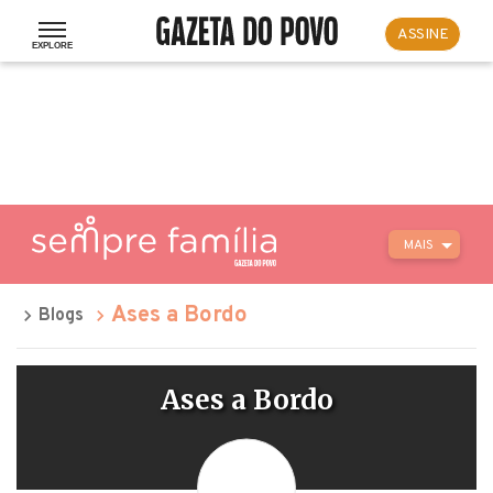
ASSINE
MAIS
Ases a Bordo
Blogs
Ases a Bordo