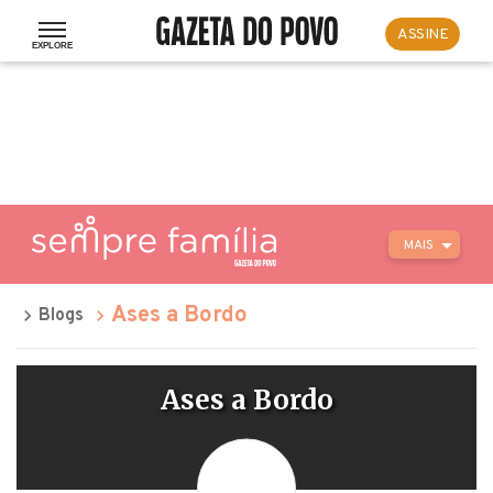
ASSINE
MAIS
Ases a Bordo
Blogs
Ases a Bordo