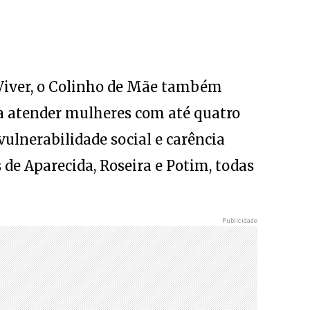
 Viver, o Colinho de Mãe também
ara atender mulheres com até quatro
vulnerabilidade social e carência
s de Aparecida, Roseira e Potim, todas
ntes, o projeto acompanha as mães
or meio do Núcleo Social, explica
ir noções básicas no período da
 abordando assuntos como puerpério,