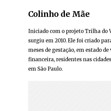
Colinho de Mãe
Iniciado com o projeto Trilha do
surgiu em 2010. Ele foi criado p
meses de gestação, em estado de 
financeira, residentes nas cidade
em São Paulo.
Atualmente, atendendo 160 gesta
até o nascimento de seus bebês, p
Any. “Temos por intuito transmit
gestação com palestras mensais,