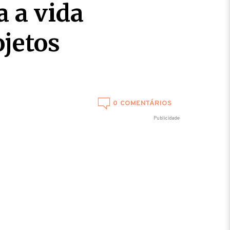
 a vida
ojetos
0