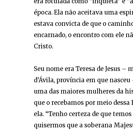
era rotulada como “inquieta” e “a
época. Ela não aceitava uma espi
estava convicta de que o caminho
encarnado, o encontro com ele nã
Cristo.
Seu nome era Teresa de Jesus – 
d’Ávila, província em que nasceu
uma das maiores mulheres da hist
que o recebamos por meio dessa 
ela. “Tenho certeza de que temos 
quisermos que a soberana Majest