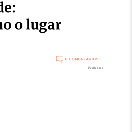
de:
o o lugar
0