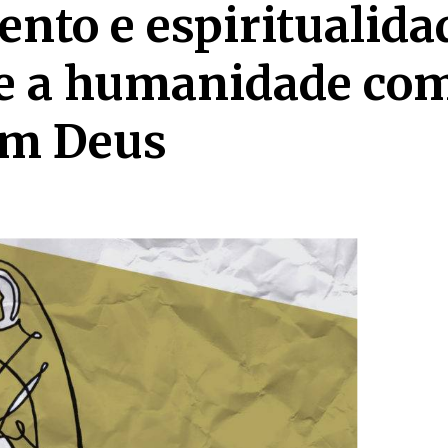
to e espiritualida
 e a humanidade com
om Deus