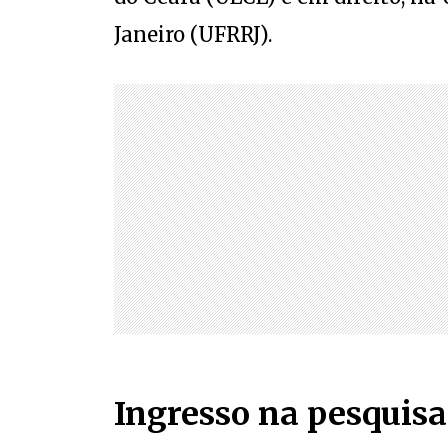
Janeiro (UFRRJ).
Ingresso na pesquisa 
Após acompanhar o progresso de 
neurocientista, chefe do departa
University International, UniLog
para integrar sua equipe de pesq
“No Brasil há uma falta de pesqu
criativos. O Caio tem sede de co
conta Agrela, ao explicar os moti