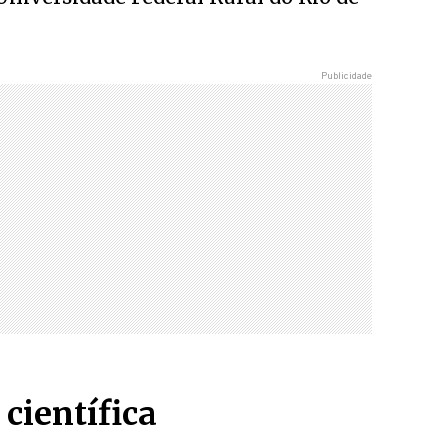
científica
Caio, Fabiano de Abreu Agrela, PhD
mento de Ciências e Tecnologia Logos
os, nos Estados Unidos, o convidou
uisadores.
isadores, principalmente bons e
nhecimento e aprende muito rápido”,
vos para o convite.