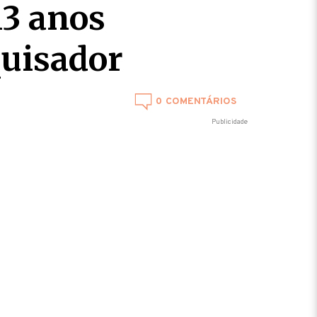
13 anos
quisador
0