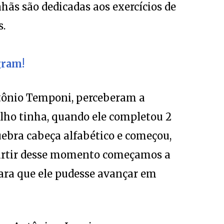
s.
gram!
ntônio Temponi, perceberam a
ilho tinha, quando ele completou 2
ebra cabeça alfabético e começou,
A partir desse momento começamos a
ara que ele pudesse avançar em
em, Antônio e Laurismara recorreram