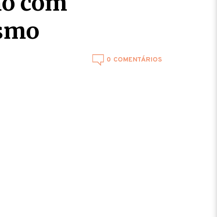
mo com
esmo
0