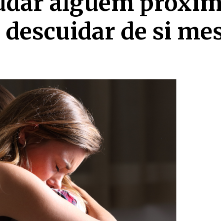
judar alguém próxi
 descuidar de si m