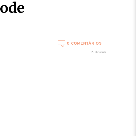
pode
0