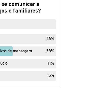
os e familiares?
26%
26%
ativos de mensagem
ativos de mensagem
58%
58%
udio
udio
11%
11%
5%
5%