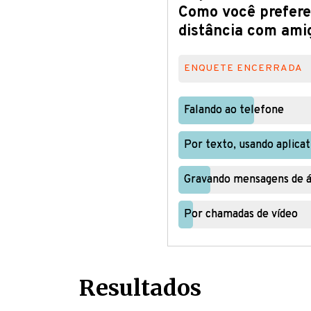
distância com amig
ENQUETE ENCERRADA
Falando ao telefone
Falando ao telefone
Por texto, usando aplic
Por texto, usando aplic
Gravando mensagens de á
Gravando mensagens de á
Por chamadas de vídeo
Por chamadas de vídeo
Resultados