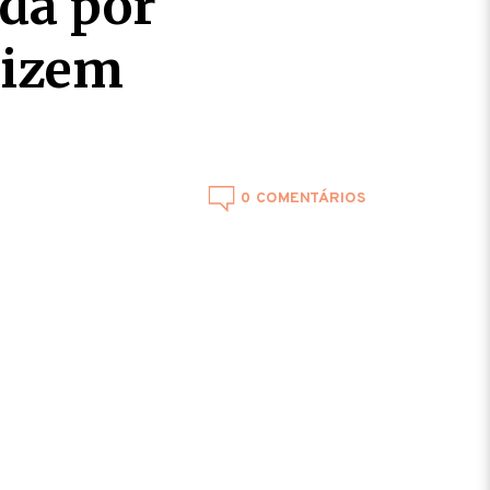
da por
dizem
0