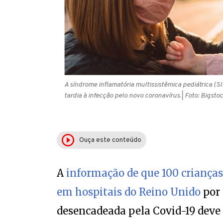
A síndrome inflamatória multissistêmica pediátrica (S
tardia à infecção pelo novo coronavírus.
| Foto: Bigsto
Ouça este conteúdo
A
informação de que 100 criança
em hospitais do Reino Unido
por 
desencadeada pela Covid-19 deve s