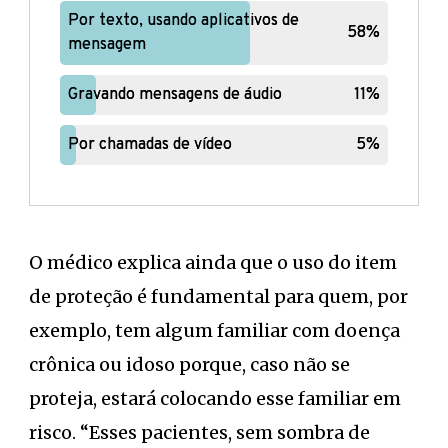
Por texto, usando aplicativos de
Por texto, usando aplicativos de
58%
58%
mensagem
mensagem
Gravando mensagens de áudio
Gravando mensagens de áudio
11%
11%
Por chamadas de vídeo
Por chamadas de vídeo
5%
5%
O médico explica ainda que o uso do item
de proteção é fundamental para quem, por
exemplo, tem algum familiar com doença
crônica ou idoso porque, caso não se
proteja, estará colocando esse familiar em
risco. “Esses pacientes, sem sombra de