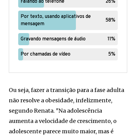
Falando ao telefone
Falando ao telefone
26%
26%
Por texto, usando aplicativos de
Por texto, usando aplicativos de
58%
58%
mensagem
mensagem
Gravando mensagens de áudio
Gravando mensagens de áudio
11%
11%
Por chamadas de vídeo
Por chamadas de vídeo
5%
5%
Ou seja, fazer a transição para a fase adulta
não resolve a obesidade, infelizmente,
segundo Renata. "Na adolescência
aumenta a velocidade de crescimento, o
adolescente parece muito maior, mas é