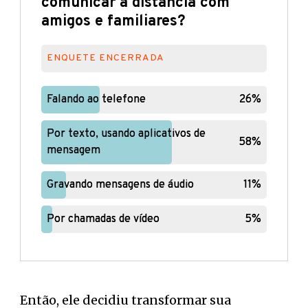
comunicar a distância com
amigos e familiares?
ENQUETE ENCERRADA
Falando ao telefone
Falando ao telefone
26%
26%
Por texto, usando aplicativos de
Por texto, usando aplicativos de
58%
58%
mensagem
mensagem
Gravando mensagens de áudio
Gravando mensagens de áudio
11%
11%
Por chamadas de vídeo
Por chamadas de vídeo
5%
5%
Então, ele decidiu transformar sua