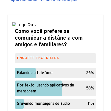
Como você prefere se
comunicar a distância com
amigos e familiares?
ENQUETE ENCERRADA
Falando ao telefone
Falando ao telefone
26%
26%
Por texto, usando aplicativos de
Por texto, usando aplicativos de
58%
58%
mensagem
mensagem
Gravando mensagens de áudio
Gravando mensagens de áudio
11%
11%