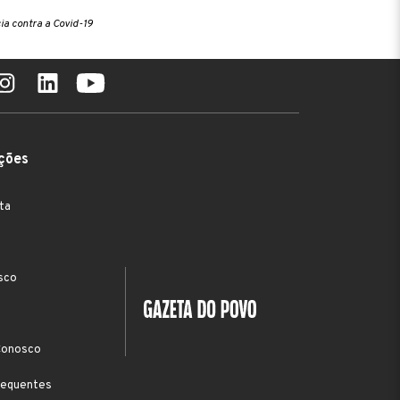
ia contra a Covid-19
ções
ta
sco
Conosco
requentes