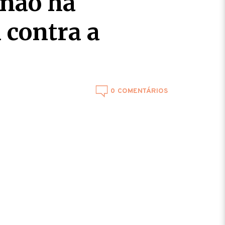
 não há
 contra a
0