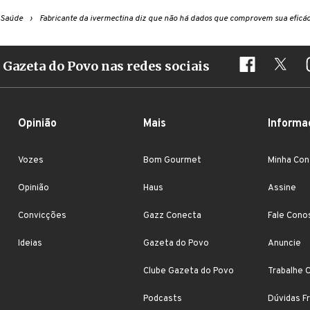
Saúde
Fabricante da ivermectina diz que não há dados que comprovem sua eficác
Gazeta do Povo nas redes sociais
Opinião
Mais
Informa
Vozes
Bom Gourmet
Minha Con
Opinião
Haus
Assine
Convicções
Gazz Conecta
Fale Cono
Ideias
Gazeta do Povo
Anuncie
Clube Gazeta do Povo
Trabalhe 
Podcasts
Dúvidas F