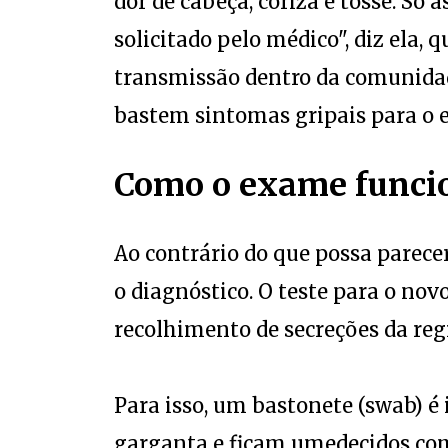
dor de cabeça, coriza e tosse. Só 
solicitado pelo médico", diz ela, 
transmissão dentro da comunidade
bastem sintomas gripais para o 
Como o exame funci
Ao contrário do que possa parece
o diagnóstico. O teste para o novo
recolhimento de secreções da regi
Para isso, um bastonete (swab) é 
garganta e ficam umedecidos com 