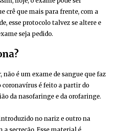
assim, hoje, o exame pode ser
que crê que mais para frente, com a
, esse protocolo talvez se altere e
exame seja pedido.
ona?
r, não é um exame de sangue que faz
 coronavírus é feito a partir do
ão da nasofaringe e da orofaringe.
introduzido no nariz e outro na
a secreção. Esse material é