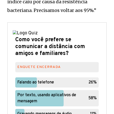
índice caiu por causa da resistência
bacteriana. Precisamos voltar aos 95%.”
Como você prefere se
comunicar a distância com
amigos e familiares?
ENQUETE ENCERRADA
Falando ao telefone
Falando ao telefone
26%
26%
Por texto, usando aplicativos de
Por texto, usando aplicativos de
58%
58%
mensagem
mensagem
Gravando mensagens de áudio
Gravando mensagens de áudio
11%
11%