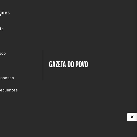
ções
ta
sco
Conosco
requentes