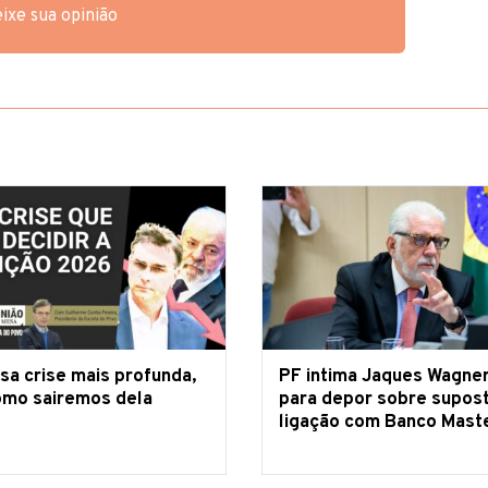
ixe sua opinião
sa crise mais profunda,
PF intima Jaques Wagne
omo sairemos dela
para depor sobre supos
ligação com Banco Mast