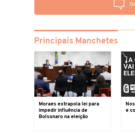
De
Principais Manchetes
Moraes extrapola lei para
Nos
impedir influência de
e c
Bolsonaro na eleição