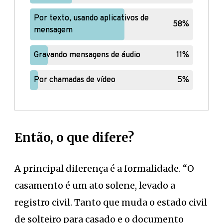
Por texto, usando aplicativos de
Por texto, usando aplicativos de
58%
58%
mensagem
mensagem
Gravando mensagens de áudio
Gravando mensagens de áudio
11%
11%
Por chamadas de vídeo
Por chamadas de vídeo
5%
5%
Então, o que difere?
A principal diferença é a formalidade. “O
casamento é um ato solene, levado a
registro civil. Tanto que muda o estado civil
de solteiro para casado e o documento