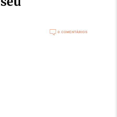
 seu
0