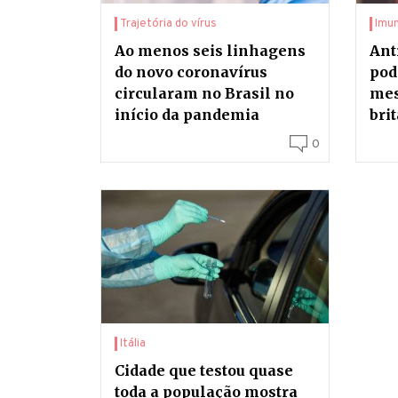
Trajetória do vírus
Imu
Ao menos seis linhagens
Ant
do novo coronavírus
pod
circularam no Brasil no
mes
início da pandemia
bri
0
Itália
Cidade que testou quase
toda a população mostra