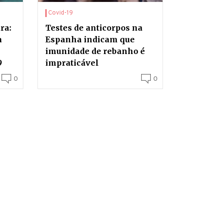
Covid-19
ra:
Testes de anticorpos na
a
Espanha indicam que
imunidade de rebanho é
9
impraticável
0
0