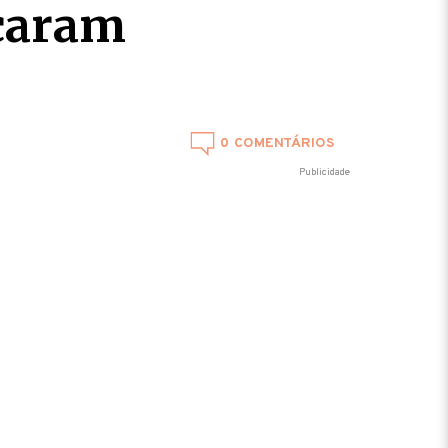
rcaram
0