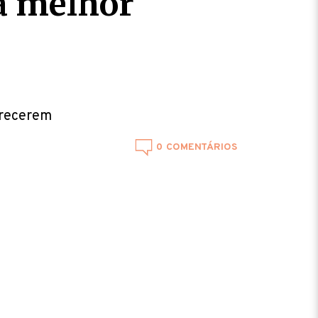
 a melhor
arecerem
0