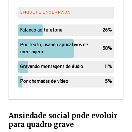
ENQUETE ENCERRADA
Falando ao telefone
Falando ao telefone
26%
26%
Por texto, usando aplicativos de
Por texto, usando aplicativos de
58%
58%
mensagem
mensagem
Gravando mensagens de áudio
Gravando mensagens de áudio
11%
11%
Por chamadas de vídeo
Por chamadas de vídeo
5%
5%
Ansiedade social pode evoluir
para quadro grave