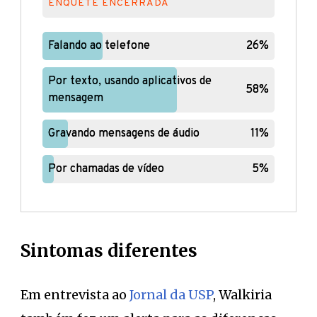
ENQUETE ENCERRADA
Falando ao telefone
Falando ao telefone
26%
26%
Por texto, usando aplicativos de
Por texto, usando aplicativos de
58%
58%
mensagem
mensagem
Gravando mensagens de áudio
Gravando mensagens de áudio
11%
11%
Por chamadas de vídeo
Por chamadas de vídeo
5%
5%
Sintomas diferentes
Em entrevista ao
Jornal da USP
, Walkiria